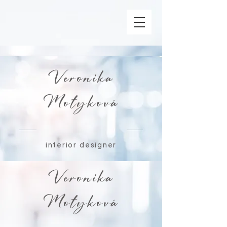
Veronika
Motyková
interior designer
Veronika
Motyková