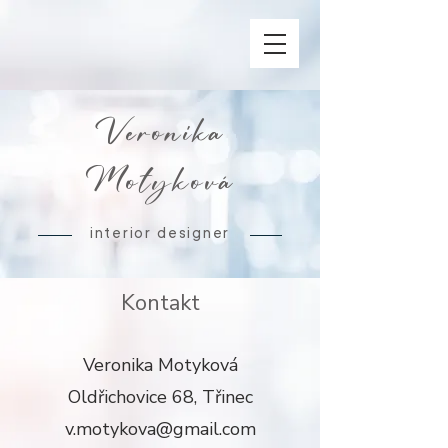
Veronika
Motyková
interior designer
Kontakt
Veronika Motyková
Oldřichovice 68, Třinec
v.motykova@gmail.com