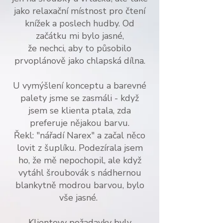
jako relaxační místnost pro čtení
knížek a poslech hudby. Od
začátku mi bylo jasné,
že nechci, aby to působilo
prvoplánově jako chlapská dílna.
U vymýšlení konceptu a barevné
palety jsme se zasmáli - když
jsem se klienta ptala, zda
preferuje nějakou barvu.
Řekl: "nářadí Narex" a začal něco
lovit z šuplíku. Podezírala jsem
ho, že mě nepochopil, ale když
vytáhl šroubovák s nádhernou
blankytně modrou barvou, bylo
vše jasné.
Klientovy požadavky byly