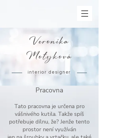
Veronika
Motyková
interior designer
Pracovna
Tato pracovna je určena pro
vášnivého kutila. Takže spíš
potřebuje dílnu, že? Jenže tento
prostor není využíván
jen na šroubky a vrtačku, ale také