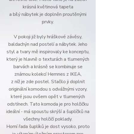
krásná květinová tapeta
a bílý nábytek je doplněn proutěnými
prvky.
V pokoji již byly hráškové závěsy,
baldachýn nad postelí a nábytek. Jeho
styl a tvary mě inspirovaly ke konceptu,
který je hlavně o texturách a tlumených
barvách a krásně se kombinuje se
známou kolekcí Hemnes z IKEA,
z níž je zde postel. Stačilo ji doplnit
originální komodou s odvážnými vzory,
které jsou ovšem opět v tlumených
odstínech. Tato komoda je pro holčičku
ideální - má spoustu skrýší a šuplíčků na
všechny holčičí poklady.
Horní řada šuplíků je dost vysoko, proto