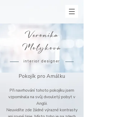
Veronika
Motyková
interior designer
Pokojík pro Amálku
Při navrhování tohoto pokojíku jsem
vzpomínala na svůj dvouletý pobyt v
Anglii.
Neuvidíte zde žádné výrazné
kontrasty
ani rovné linie. Místo toho je na zdech