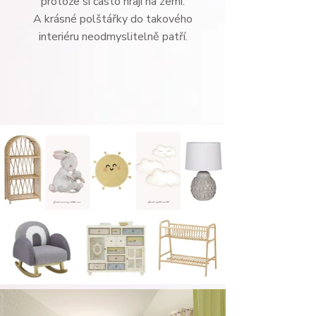
protože si často hrají na zemi.
A krásné polštářky do takového
interiéru neodmyslitelně patří.