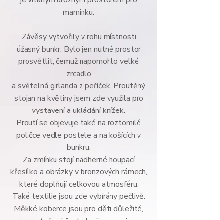
je vítaným úložným prostorem pro
maminku.
Závěsy vytvořily v rohu místnosti
úžasný bunkr. Bylo jen nutné prostor
prosvětlit, čemuž napomohlo velké
zrcadlo
a světelná girlanda z peříček. Proutěný
stojan na květiny jsem zde využila pro
vystavení a ukládání knížek.
Proutí se objevuje také na roztomilé
poličce vedle postele a na košících v
bunkru.
Za zmínku stojí nádherné houpací
křesílko a obrázky v bronzových rámech,
které doplňují celkovou atmosféru.
Také textilie jsou zde vybírány pečlivě.
Měkké koberce jsou pro děti důležité,