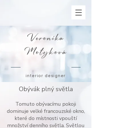
Veronika
Motyková
interior designer
Obývák plný světla
Tomuto obývacímu pokoji
dominuje velké francouzské okno,
které do místnosti vpouští
množství denního světla. Světlou