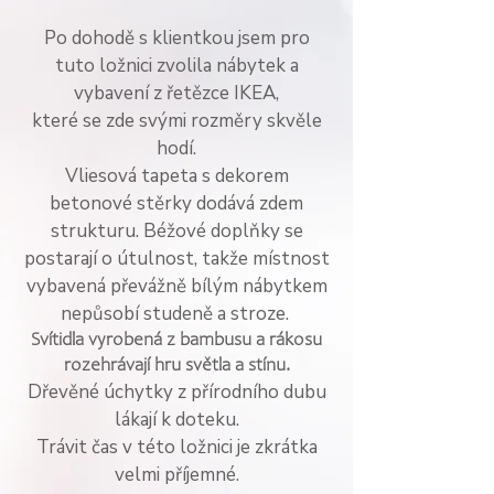
Po dohodě s klientkou jsem pro
tuto ložnici zvolila nábytek a
vybavení z řetězce IKEA,
které se zde svými rozměry skvěle
hodí.
Vliesová tapeta s dekorem
betonové stěrky dodává zdem
strukturu. Béžové doplňky se
postarají o útulnost, takže místnost
vybavená převážně bílým nábytkem
nepůsobí studeně a stroze.
Svítidla vyrobená z bambusu a rákosu
rozehrávají hru světla a stínu.
Dřevěné úchytky z přírodního dubu
lákají k doteku.
Trávit čas v této ložnici je zkrátka
velmi příjemné.