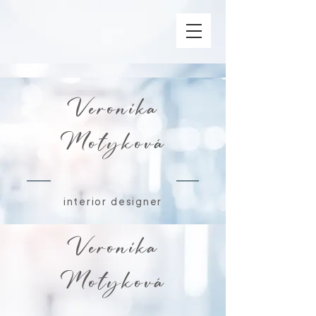
Veronika
Motyková
interior designer
Veronika
Motyková