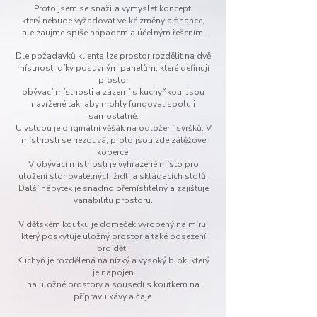
Proto jsem se snažila vymyslet koncept,
který
nebude vyžadovat velké změny a finance,
ale zaujme spíše nápadem a účelným řešením.
Dle požadavků klienta lze prostor rozdělit na dvě
místnosti díky posuvným panelům, které definují
prostor
obývací místnosti a zázemí s kuchyňkou. Jsou
navržené tak, aby mohly fungovat spolu i
samostatně.
U vstupu je originální věšák na odložení svršků. V
místnosti se nezouvá, proto jsou zde zátěžové
koberce.
V obývací místnosti je vyhrazené místo pro
uložení stohovatelných židlí
a skládacích stolů.
Další nábytek je snadno přemístitelný a zajišťuje
variabilitu prostoru.
V dětském koutku je domeček vyrobený na míru,
který poskytuje úložný prostor a také posezení
pro děti.
Kuchyň je rozdělená na nízký a vysoký blok, který
je napojen
na úložné prostory a sousedí s koutkem na
přípravu kávy a čaje.