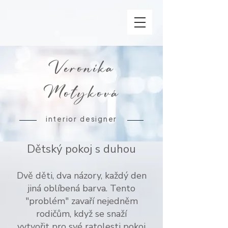
Veronika
Motyková
interior designer
Dětský pokoj s duhou
Dvě děti, dva názory, každý den
jiná oblíbená barva. Tento
"problém" zavaří nejedněm
rodičům, když se snaží
vytvořit pro své ratolesti
pokoj