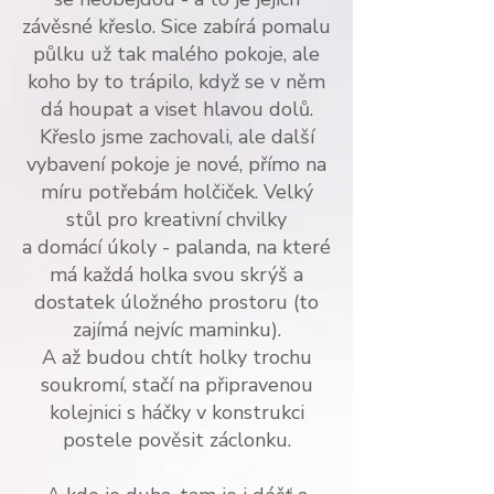
závěsné křeslo. Sice zabírá pomalu
půlku už tak malého pokoje, ale
koho by to trápilo, když se v něm
dá houpat a viset hlavou dolů.
Křeslo jsme zachovali, ale další
vybavení pokoje je nové, přímo na
míru potřebám holčiček. Velký
stůl pro kreativní chvilky
a domácí úkoly - palanda, na které
má každá holka svou skrýš a
dostatek úložného prostoru (to
zajímá nejvíc maminku).
A až budou chtít holky trochu
soukromí, stačí na připravenou
kolejnici s háčky v konstrukci
postele pověsit záclonku.