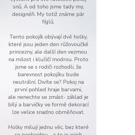
snů. A od toho jsme tady my,
designéři. My totiž známe pár
fíglů.
Tento pokojík obývají dvě holky,
které jsou jeden den růžovoučké
princezny, ale další den vezmou
na milost i klučičí modrou. Proto
jsme se
s rodiči rozhodli, že
barevnost pokojíku bude
neutrální. Divíte se? Pokoj na
první pohled hraje barvami,
ale nenechte se zmást- základ je
bílý
a barvičky ve formě dekorací
lze velice snadno obměňovat.
Holky milují jednu věc, bez které
se neobejdou - a to je jejich