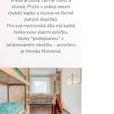
A kde je duha, tam je i déšť a
slunce. Proto v pokoji nesmí
chybět kapky a slunce ve formě
zlatých doplňků.
Pro svá mistrovská díla má každá
holka svou vlastní poličku,
hezky "podepsanou" v
zarámovaném obrázku - autorkou
je Monika Molinová.