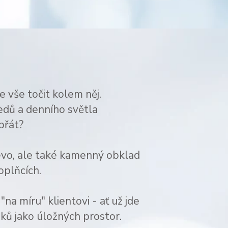
 vše točit kolem něj.
ledů a denního světla
 přát?
řevo, ale také kamenný obklad
doplňcích.
na míru" klientovi - ať už jde
nků jako úložných prostor.