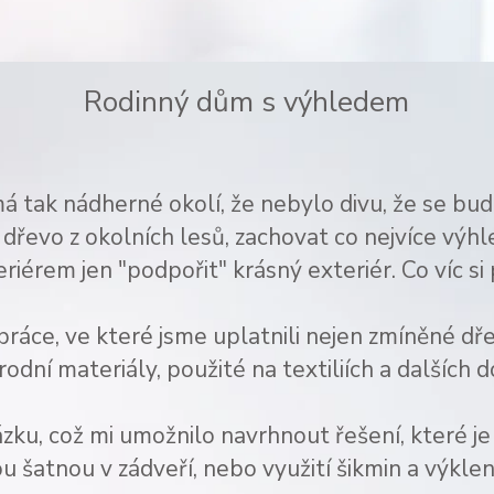
Rodinný dům s výhledem
 tak nádherné okolí, že nebylo divu, že se bude
ít dřevo
z okolních lesů, zachovat co nejvíce výh
eriérem jen "podpořit" krásný exteriér. Co víc si
práce, ve které jsme uplatnili nejen zmíněné d
írodní materiály, použité na textiliích a dalších 
u, což mi umožnilo navrhnout řešení, které je "
ou šatnou v zádveří, nebo využití šikmin a výkle