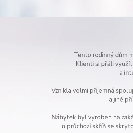
Tento rodinný dům má
Klienti si přáli využ
a int
Vznikla velmi příjemná spolu
a jiné př
Nábytek byl vyroben na zakázk
o průchozí skříň se skryt