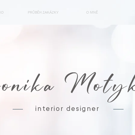
IO
PRŮBĚH ZAKÁZKY
O MNĚ
onika Motyk
interior designer